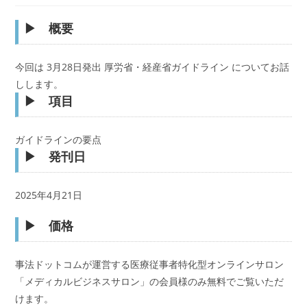
公
カ
開
テ
▶︎ 概要
日:
ゴ
リ
ー:
今回は 3月28日発出 厚労省・経産省ガイドライン についてお話
しします。
▶︎ 項目
ガイドラインの要点
▶︎ 発刊日
2025年4月21日
▶︎ 価格
事法ドットコムが運営する医療従事者特化型オンラインサロン
「メディカルビジネスサロン」の会員様のみ無料でご覧いただ
けます。